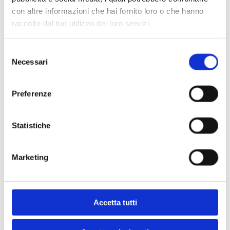
con altre informazioni che hai fornito loro o che hanno
raccolto dal tuo utilizzo dei loro servizi.
Selezione
Necessari
del
consenso
Preferenze
Statistiche
Marketing
CHROMATOGRAFIA
La cromatografia preparativa supercritica risolve
Accetta tutti
finalmente i problemi legati alla gestione di grandi
volumi di solvente organico che hanno scoraggiato il