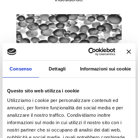
Consenso
Dettagli
Informazioni sui cookie
Questo sito web utilizza i cookie
MICRONIZZAZIONE
Utilizziamo i cookie per personalizzare contenuti ed
La micronizzazione con CO2 si può effettuare con
annunci, per fornire funzionalità dei social media e per
processi supercritici e quasi supercritici per ottenere
analizzare il nostro traffico. Condividiamo inoltre
il micronizzato da materie prime oleose, con
informazioni sul modo in cui utilizzi il nostro sito con i
particolati a partire da pochi nanometri a decine di
nostri partner che si occupano di analisi dei dati web,
micrometri.
pubblicità e social media, i quali potrebbero combinarle